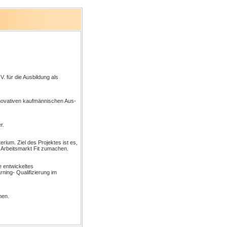
V. für die Ausbildung als
innovativen kaufmännischen Aus-
r.
rium. Ziel des Projektes ist es,
n Arbeitsmarkt Fit zumachen.
e entwickeltes
rning- Qualifizierung im
men.