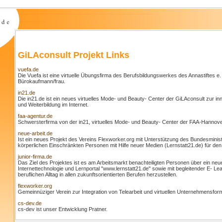
GiLAconsult Projekt Links
vuefa.de
Die Vuefa ist eine virtuelle Übungsfirma des Berufsbildungswerkes des Annastiftes e. 
Bürokaufmann/frau.
in21.de
Die in21.de ist ein neues virtuelles Mode- und Beauty- Center der GiLAconsult zur 
und Weiterbildung im Internet.
faa-agentur.de
Schwersterfirma von der in21, virtuelles Mode- und Beauty- Center der FAA-Hannove
neue-arbeit.de
Ist ein neues Projekt des Vereins Flexworker.org mit Unterstützung des Bundesministe
körperlichen Einschränkten Personen mit Hilfe neuer Medien (Lernstatt21.de) für de
junior-firma.de
Das Ziel des Projektes ist es am Arbeitsmarkt benachteiligten Personen über ein neu
Internettechnologie und Lernportal "www.lernstatt21.de" sowie mit begleitender E- Lea
beruflichen Alltag in allen zukunftsorientierten Berufen herzustellen.
flexworker.org
Gemeinnüziger Verein zur Integration von Telearbeit und virtuellen Unternehmensfor
cs-dev.de
cs-dev ist unser Entwicklung Pratner.