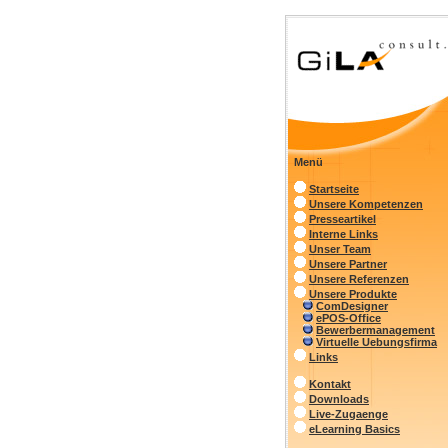
Menü
Startseite
Unsere Kompetenzen
Presseartikel
Interne Links
Unser Team
Unsere Partner
Unsere Referenzen
Unsere Produkte
ComDesigner
ePOS-Office
Bewerbermanagement
Virtuelle Uebungsfirma
Links
Kontakt
Downloads
Live-Zugaenge
eLearning Basics